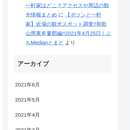
一軒家はどこ？アクセスや周辺の観
光情報まとめ
に
【ポツンと一軒
家】近場の観光スポット調査!!和歌
山県東牟婁郡編!!2021年4月25日 | ぷ
ちMedianとまと
より
アーカイブ
2021年6月
2021年5月
2021年4月