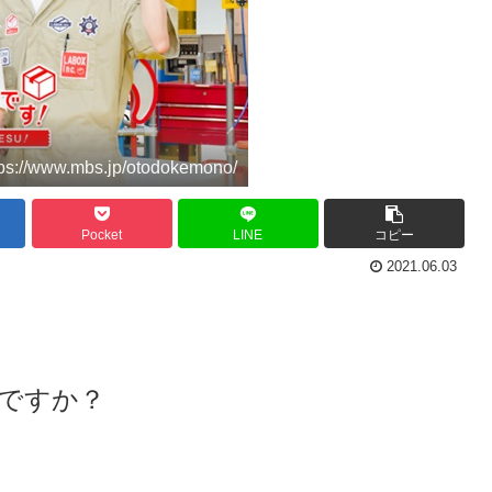
tps://www.mbs.jp/otodokemono/
Pocket
LINE
コピー
2021.06.03
ですか？