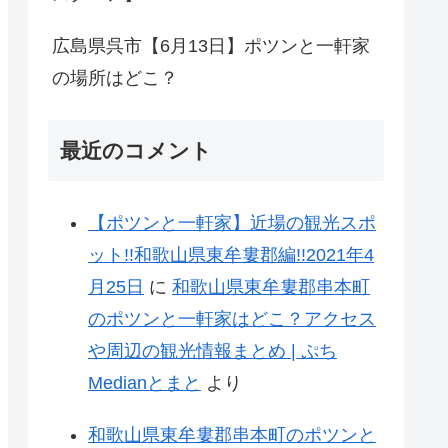
広島県呉市【6月13日】ポツンと一軒家
の場所はどこ？
最近のコメント
【ポツンと一軒家】近場の観光スポ
ット!!和歌山県東牟婁郡編!!2021年4
月25日
に
和歌山県東牟婁郡串本町
のポツンと一軒家はどこ？アクセス
や周辺の観光情報まとめ | ぷち
Medianとまと
より
和歌山県東牟婁郡串本町のポツンと