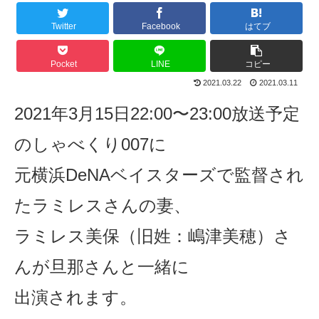
Twitter
Facebook
はてブ
Pocket
LINE
コピー
2021.03.22
2021.03.11
2021年3月15
日
22:00
〜
23:00放送予定
のしゃべくり007に
元横浜DeNAベイスターズで監督され
たラミレスさんの妻、
ラミレス
美保
（旧姓：
嶋津美穂）さ
んが旦那さんと一緒に
出演されます。