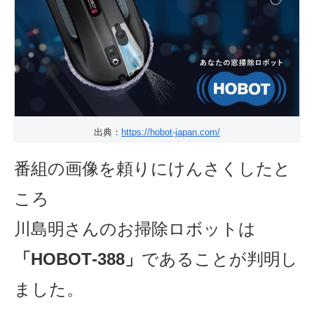
出典：
https://hobot-japan.com/
番組の画像を頼りにけんさくしたと
ころ
川島明さんのお掃除ロボットは
「HOBOT‐388」
であることが判明
し
ました。