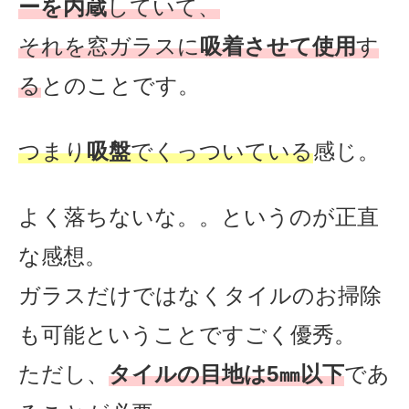
ーを内蔵
していて、
それを窓ガラスに
吸着させて使用
す
る
とのことです。
つまり
吸盤
でくっついている
感じ。
よく落ちないな。。というのが正直
な感想。
ガラスだけではなくタイルのお掃除
も可能ということですごく優秀。
ただし、
タイルの目地は5㎜以下
であ