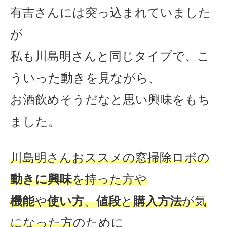
有吉さんには突っ込まれていました
が
私も川島明さんと同じタイプで、こ
ういった動きを見ながら、
お酒飲めそうだなと思い興味をもち
ました。
川島明さんおススメの窓掃除ロボの
動きに興味
を持った方や
機能
や
使い方
、
値段
と
購入方法
が気
になった方
のために