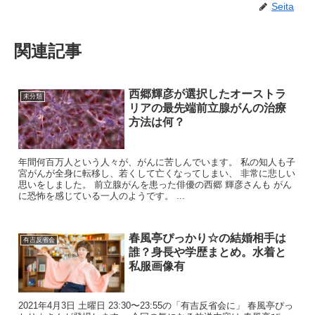
Seita
関連記事
西郷輝彦が選択したオーストラ
未分類
リアの最先端前立腺がんの治療
方法は何？
年間何百万人という人々が、がんに苦しんでいます。 私の知人も子
宮がんが全身に転移し、若くして亡くなってしまい、 非常に悲しい
思いをしました。 前立腺がんを患った俳優の西郷 輝彦さんも がん
に恐怖を感じている一人のようです。 ...
春風亭ぴっかり☆の結婚相手は
有吉反省会
誰？身長や学歴まとめ。水着と
私服画像有
2021年4月3日 土曜日 23:30〜23:55の「有吉反省会に」 春風亭ぴっ