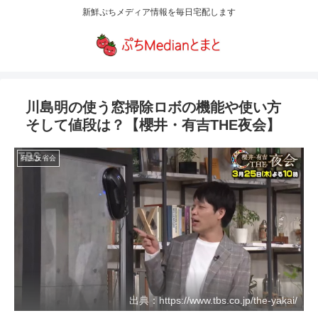
新鮮ぷちメディア情報を毎日宅配します
川島明の使う窓掃除ロボの機能や使い方
そして値段は？【櫻井・有吉THE夜会】
有吉反省会
出典：https://www.tbs.co.jp/the-yakai/