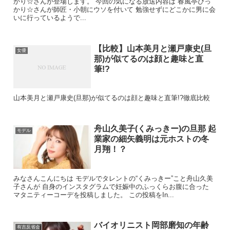
かり☆さんが登場します。 今回の気になる放送内容は 春風亭ぴっ
かり☆さんが師匠・小朝にウソを付いて 勉強せずにどこかに男に会
いに行っているようで...
【比較】山本美月と瀬戸康史(旦
女優
那)が似てるのは顔と趣味と直
筆!?
山本美月と瀬戸康史(旦那)が似てるのは顔と趣味と直筆!?徹底比較
舟山久美子(くみっきー)の旦那 起
モデル
業家の細矢義明は元ホストの冬
月翔！？
みなさんこんにちは モデルでタレントの“くみっきー”こと舟山久美
子さんが 自身のインスタグラムで妊娠中のふっくらお腹に合った
マタニティーコーデを投稿しました。 この投稿をIn...
バイオリニスト岡部磨知の年齢
有吉反省会