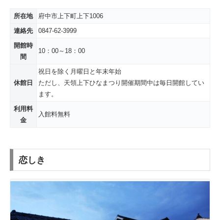
所在地
府中市上下町上下1006
連絡先
0847-62-3999
開館時
10：00～18：00
間
祝日を除く月曜日と年末年始
休館日
ただし、天領上下ひなまつり開催期間中は毎日開館してい
ます。
利用料
入館料無料
金
恋しき