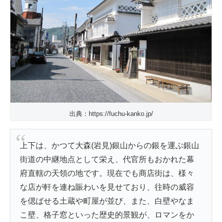
出典：https://fuchu-kanko.jp/
上下は、かつて大森(岩見)銀山からの銀を運ぶ銀山
街道の中継地点として栄え、代官所もおかれた幕
府直轄の天領の地です。現在でも商店街は、様々
な店が軒を連ね賑わいを見せており、往時の威容
を偲ばせる土蔵や町屋が並び、また、白壁やなま
こ壁、格子窓といった歴史的景観が、ロマンをか