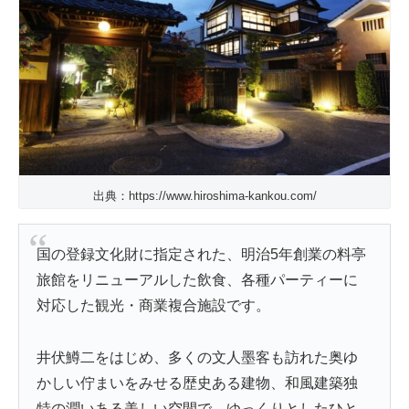
出典：https://www.hiroshima-kankou.com/
国の登録文化財に指定された、明治5年創業の料亭
旅館をリニューアルした飲食、各種パーティーに
対応した観光・商業複合施設です。
井伏鱒二をはじめ、多くの文人墨客も訪れた奥ゆ
かしい佇まいをみせる歴史ある建物、和風建築独
特の潤いある美しい空間で、ゆっくりとしたひと