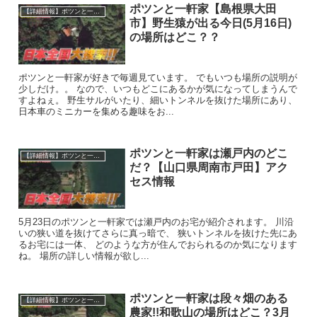
ポツンと一軒家【島根県大田
【詳細情報】ポツンと一軒家の場所はどこ？
市】野生猿が出る今日(5月16日)
の場所はどこ？？
ポツンと一軒家が好きで毎週見ています。 でもいつも場所の説明が
少しだけ。。 なので、いつもどこにあるかが気になってしまうんで
すよねぇ。 野生サルがいたり、細いトンネルを抜けた場所にあり、
日本車のミニカーを集める趣味をお...
ポツンと一軒家は瀬戸内のどこ
【詳細情報】ポツンと一軒家の場所はどこ？
だ？【山口県周南市戸田】アク
セス情報
5月23日のポツンと一軒家では瀬戸内のお宅が紹介されます。 川沿
いの狭い道を抜けてさらに真っ暗で、 狭いトンネルを抜けた先にあ
るお宅には一体、 どのような方が住んでおられるのか気になります
ね。 場所の詳しい情報が欲し...
ポツンと一軒家は段々畑のある
【詳細情報】ポツンと一軒家の場所はどこ？
農家!!和歌山の場所はどこ？3月