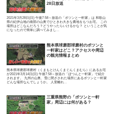
28日放送
2021年3月28日(日) 午後7:58～放送の「ポツンと一軒家」は 和歌山
県の紀伊山地の南部の山奥でひときわ大きな農地をもつお宅。 この
場所はどこなんだろう？どうやったらいけるかな？ ということが気
になったので簡単に調べてみまし...
熊本県球磨郡球磨村のポツンと
【詳細情報】ポツンと一軒家の場所はどこ？
一軒家はどこ？アクセスや周辺
の観光情報まとめ
熊本県球磨郡球磨村（くまもとけんくまぐんくまむら）にあるお宅
が2021年3月14日(日) 午後7:58～放送の「ぽつんと一軒家」で紹介
されます。 九州の山奥、雪に閉ざされた場所にあるポツンと一軒家
どんな場所なんでしょうか。 人里離れ...
三重県熊野の「ポツンと一軒
【詳細情報】ポツンと一軒家の場所はどこ？
家」周辺には何がある？